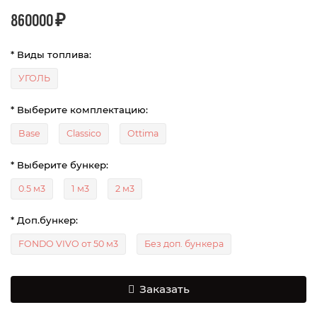
860000 ₽
* Виды топлива:
УГОЛЬ
* Выберите комплектацию:
Base
Classico
Ottima
* Выберите бункер:
0.5 м3
1 м3
2 м3
* Доп.бункер:
FONDO VIVO от 50 м3
Без доп. бункера
Заказать