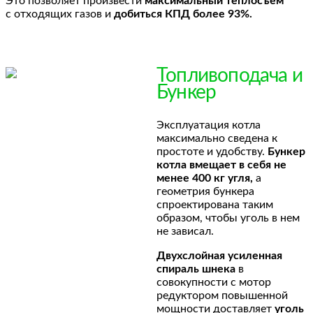
Это позволяет произвести
максимальный теплосъем
с отходящих газов и
добиться КПД более 93%.
Топливоподача и
Бункер
Эксплуатация котла
максимально сведена к
простоте и удобству.
Бункер
котла вмещает в себя не
менее 400 кг угля,
а
геометрия бункера
спроектирована таким
образом, чтобы уголь в нем
не зависал.
Двухслойная усиленная
спираль шнека
в
совокупности с мотор
редуктором повышенной
мощности доставляет
уголь