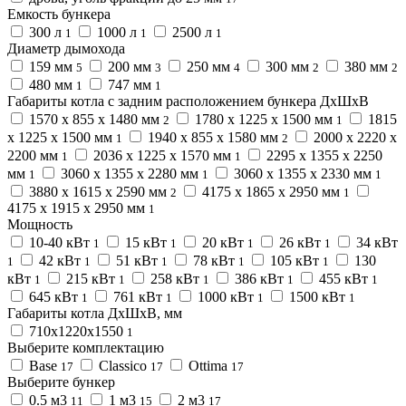
Емкость бункера
300 л
1000 л
2500 л
1
1
1
Диаметр дымохода
159 мм
200 мм
250 мм
300 мм
380 мм
5
3
4
2
2
480 мм
747 мм
1
1
Габариты котла с задним расположением бункера ДхШхВ
1570 х 855 х 1480 мм
1780 х 1225 х 1500 мм
1815
2
1
х 1225 х 1500 мм
1940 х 855 х 1580 мм
2000 х 2220 х
1
2
2200 мм
2036 х 1225 х 1570 мм
2295 х 1355 х 2250
1
1
мм
3060 х 1355 х 2280 мм
3060 х 1355 х 2330 мм
1
1
1
3880 х 1615 х 2590 мм
4175 х 1865 х 2950 мм
2
1
4175 х 1915 х 2950 мм
1
Мощность
10-40 кВт
15 кВт
20 кВт
26 кВт
34 кВт
1
1
1
1
42 кВт
51 кВт
78 кВт
105 кВт
130
1
1
1
1
1
кВт
215 кВт
258 кВт
386 кВт
455 кВт
1
1
1
1
1
645 кВт
761 кВт
1000 кВт
1500 кВт
1
1
1
1
Габариты котла ДхШхВ, мм
710х1220х1550
1
Выберите комплектацию
Base
Classico
Ottima
17
17
17
Выберите бункер
0.5 м3
1 м3
2 м3
11
15
17