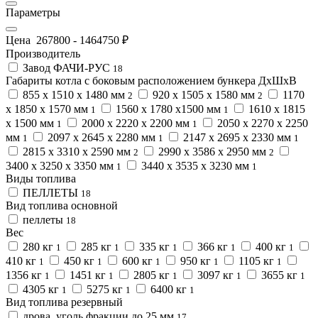
Параметры
Цена
267800
-
1464750
₽
Производитель
Завод ФАЧИ-РУС
18
Габариты котла с боковым расположением бункера ДхШхВ
855 х 1510 х 1480 мм
920 х 1505 х 1580 мм
1170
2
2
х 1850 х 1570 мм
1560 х 1780 х1500 мм
1610 х 1815
1
1
х 1500 мм
2000 х 2220 х 2200 мм
2050 х 2270 х 2250
1
1
мм
2097 х 2645 х 2280 мм
2147 х 2695 х 2330 мм
1
1
1
2815 х 3310 х 2590 мм
2990 х 3586 х 2950 мм
2
2
3400 х 3250 х 3350 мм
3440 х 3535 х 3230 мм
1
1
Виды топлива
ПЕЛЛЕТЫ
18
Вид топлива основной
пеллеты
18
Вес
280 кг
285 кг
335 кг
366 кг
400 кг
1
1
1
1
1
410 кг
450 кг
600 кг
950 кг
1105 кг
1
1
1
1
1
1356 кг
1451 кг
2805 кг
3097 кг
3655 кг
1
1
1
1
1
4305 кг
5275 кг
6400 кг
1
1
1
Вид топлива резервный
дрова, уголь фракции до 25 мм
17