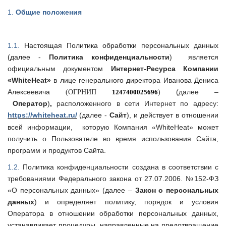
1.
Общие положения
1.1.
Настоящая Политика обработки персональных данных
(далее -
Политика конфиденциальности
)
является
официальным документом
Интернет-Ресурса Компании
«
W
hite
H
eat»
в лице генерального директора Иванова Дениса
Алексеевича
(далее –
(ОГРНИП
1247400025696
)
Оператор
)
,
расположенного в сети Интернет по адресу:
https://whiteheat.ru/
(далее
-
Сайт
), и действует в отношении
всей информации,
которую Компания «
W
hite
H
eat» может
получить о Пользователе во время использования Сайта,
программ и продуктов Сайта.
1.2.
Политика конфиденциальности создана в соответствии с
требованиями
Федерального закона от 27.07.2006. №152-ФЗ
«О персональных данных» (далее –
Закон о персональных
данных
) и определяет политику, порядок и условия
Оператора в отношении обработки персональных данных
,
устанавливает процедуры, направленные на предотвращение