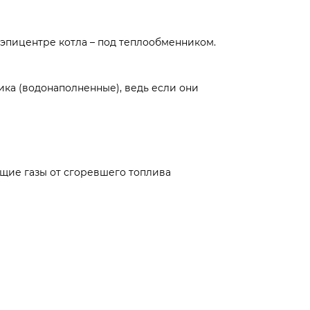
эпицентре котла – под теплообменником.
ка (водонаполненные), ведь если они
ящие газы от сгоревшего топлива