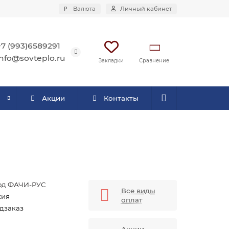
₽
Валюта
Личный кабинет
+7 (993)6589291
info@sovteplo.ru
Сравнение
Закладки
Акции
Контакты
од ФАЧИ-РУС
Все виды
сия
оплат
дзаказ