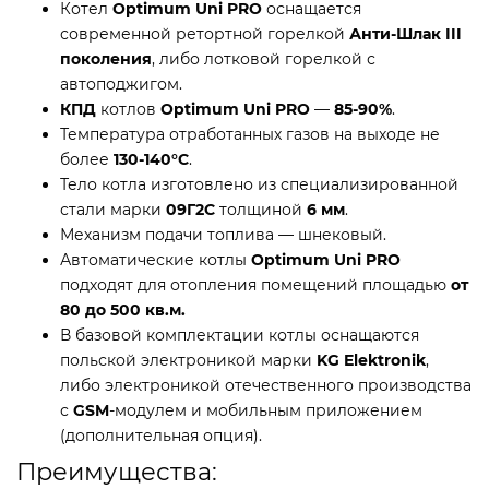
Котел
Optimum Uni
PRO
оснащается
современной ретортной горелкой
Анти-Шлак III
поколения
, либо лотковой горелкой с
автоподжигом.
КПД
котлов
Optimum Uni PRO
—
85-90%
.
Температура отработанных газов на выходе не
более
130-140°С
.
Тело котла изготовлено из специализированной
стали марки
09Г2С
толщиной
6 мм
.
Механизм подачи топлива — шнековый.
Автоматические котлы
Optimum Uni
PRO
подходят для отопления помещений площадью
от
80 до 500
кв.м.
В базовой комплектации котлы оснащаются
польской электроникой марки
KG Elektronik
,
либо электроникой отечественного производства
с
GSM
-модулем и мобильным приложением
(дополнительная опция).
Преимущества: