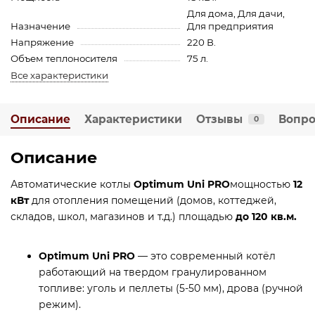
Для дома, Для дачи,
Назначение
Для предприятия
Напряжение
220 В.
Объем теплоносителя
75 л.
Все характеристики
Описание
Характеристики
Отзывы
Вопро
0
Описание
Автоматические котлы
Optimum Uni
PRO
мощностью
12
кВт
для отопления помещений (домов, коттеджей,
складов, школ, магазинов и т.д.) площадью
до 120 кв.м.
Optimum Uni PRO
— это современный котёл
работающий на твердом гранулированном
топливе: уголь и пеллеты (5-50 мм), дрова (ручной
режим).