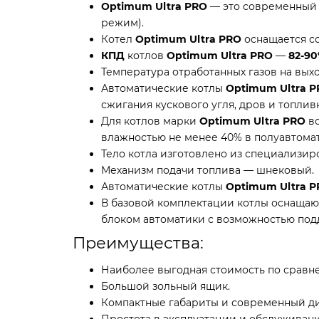
Optimum Ultra PRO
— это современный 
режим).
Котел
Optimum
Ultra PRO
оснащается с
КПД
котлов
Optimum Ultra PRO
—
82-9
Температура отработанных газов на вых
Автоматические котлы
Optimum Ultra 
сжигания кускового угля, дров и топлив
Для котлов марки
Optimum Ultra PRO
во
влажностью не менее 40% в полуавтома
Тело котла изготовлено из специализи
Механизм подачи топлива — шнековый.
Автоматические котлы
Optimum Ultra P
В базовой комплектации котлы оснащаю
блоком автоматики с возможностью по
Преимущества:
Наиболее выгодная стоимость по сравне
Большой зольный ящик.
Компактные габариты и современный ди