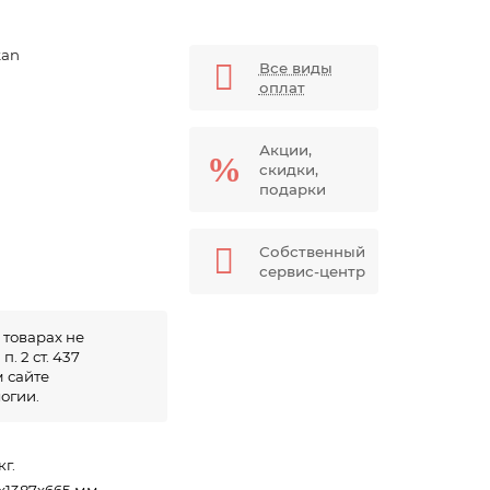
kan
Все виды
оплат
Акции,
скидки,
подарки
Собственный
сервис-центр
 товарах не
. 2 ст. 437
 сайте
огии.
кг.