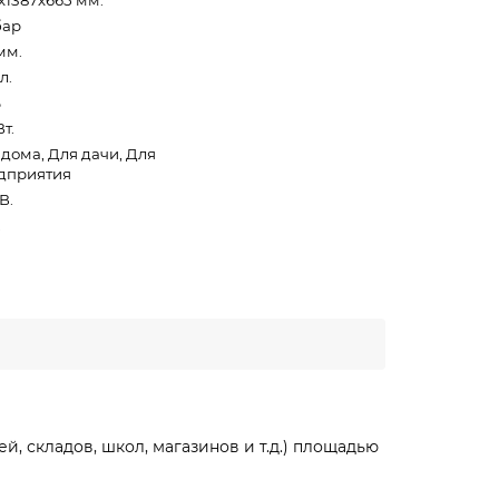
0х1387х665 мм.
бар
мм.
л.
%
Вт.
 дома, Для дачи, Для
дприятия
В.
.
, складов, школ, магазинов и т.д.) площадью