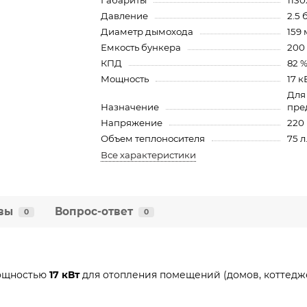
Габариты
113
Давление
2.5 
Диаметр дымохода
159 
Емкость бункера
200 
КПД
82 
Мощность
17 к
Для
Назначение
пре
Напряжение
220 
Объем теплоносителя
75 л
Все характеристики
вы
Вопрос-ответ
0
0
щностью
17 кВт
для отопления помещений (домов, коттеджей