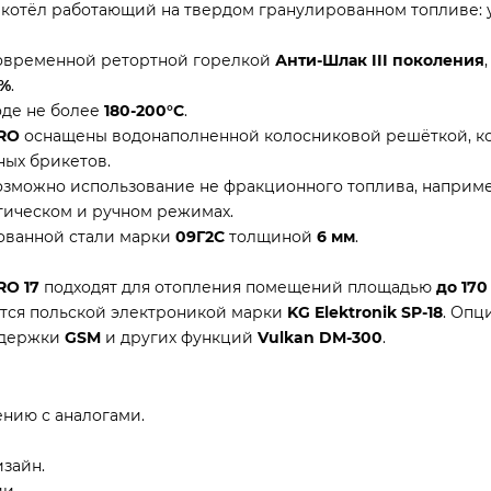
котёл работающий на твердом гранулированном топливе: уг
овременной ретортной горелкой
Анти-Шлак III поколения
0%
.
оде не более
180-200°С
.
PRO
оснащены водонаполненной колосниковой решёткой, ко
ных брикетов.
зможно использование не фракционного топлива, наприме
тическом и ручном режимах.
рованной стали марки
09Г2С
толщиной
6 мм
.
RO 17
подходят для отопления помещений площадью
до 17
0
тся польской электроникой марки
KG Elektronik SP-18
. Опц
ддержки
GSM
и других функций
Vulkan DM-300
.
нию с аналогами.
зайн.