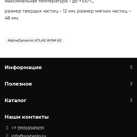
максимальная температура – до +100°C,
размер твердых частиц – 12 мм, размер мягких частиц –
48 мм.
AlphaDynamic ATLAS WSM 62
Информация
Полезное
Каталог
Наши контакты
+7 (993)6589291
info@sovteplo.ru