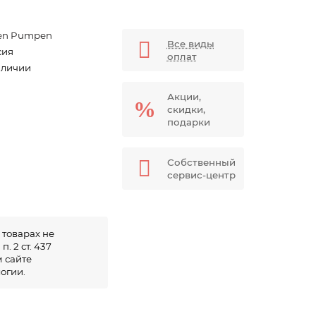
en Pumpen
Все виды
сия
оплат
аличии
Акции,
скидки,
подарки
Собственный
сервис-центр
 товарах не
. 2 ст. 437
 сайте
огии.