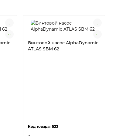
amic
Винтовой насос AlphaDynamic
ATLAS SBM 62
Винтово
ATLAS WS
загрузо
522
WSM 53-1