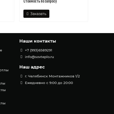
Стоимость по запросу
Стоимость 
Заказать
Зака
Наши контакты
е
+7 (993)6589291
info@sovteplo.ru
Наш адрес
котлы
г. Челябинск Монтажников 1/2
Ежедневно с 9:00 до 20:00
тлы
тлы
тлы