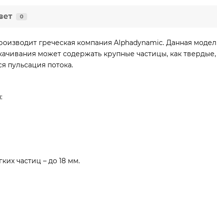
вет
0
производит греческая компания Alphadynamic. Данная модел
екачивания может содержать крупные частицы, как твердые,
ся пульсация потока.
:
ких частиц – до 18 мм.