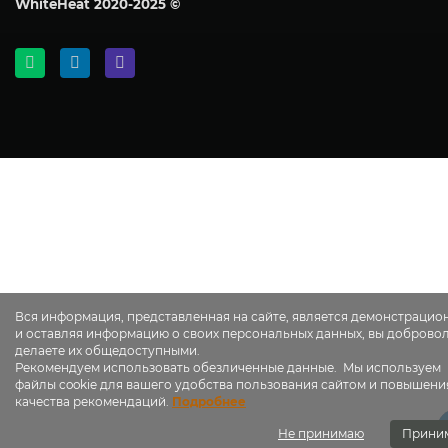
WhiteHeat
2020-2025 ©
Вся информация, представленная на сайте, является демонстрацио
и оставляя информацию о своих персональных данных, вы доброво
делаете их общедоступными.
Рекомендуем использовать обезличенные данные. Мы используем
файлы cookie для вашего удобства пользования сайтом и повышени
качества рекомендаций.
Подробнее
Не принимаю
Прини