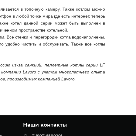
авливается в топочную камеру. Также котлом можно
тфон в любой точке мира где есть интернет, теперь
Также котел данной серии может быть выполнен в
ниченном пространстве котельной.
мм. Все стенки и перегородки котла водонаполнены.
 удобно чистить и обслуживать. Также все котлы
оссию из-за санкций, пеллетные котлы серии LF
у компании Lavoro с учетом многолетнего опыта
ов, производимых компанией Lavoro.
Наши контакты
е
+7 (993)6589291