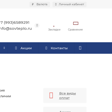
₽
Валюта
Личный кабинет
+7 (993)6589291
info@sovteplo.ru
Закладки
Сравнение
Акции
Контакты
сия
Все виды
аличии
оплат