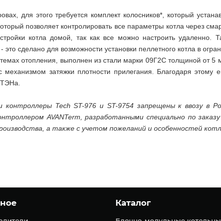
ровах, для этого требуется комплект колосников*, который устан
который позволяет контролировать все параметры котла через смар
стройки котла домой, так как все можно настроить удаленно. 
 это сделано для возможности установки пеллетного котла в огра
системах отопления, выполнен из стали марки 09Г2С толщиной от 5 
механизмом затяжки плотности прилегания. Благодаря этому его
 ТЭНа.
 контроллеры Tech ST-976 и ST-9754 запрещены к ввозу в Р
онтроллером AVANTerm, разработанными специально по заказ
роизводства, а также с учетом пожеланий и особенностей котл
зное
Каталог
одители
Блочно-модульные котельны