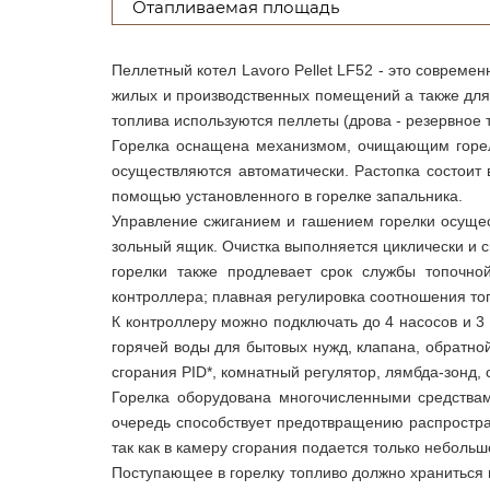
Отапливаемая площадь
Пеллетный котел Lavoro Pellet LF52 - это соврем
жилых и производственных помещений а также для 
топлива используются пеллеты (дрова - резервное 
Горелка оснащена механизмом, очищающим горелку
осуществляются автоматически. Растопка состоит
помощью установленного в горелке запальника.
Управление сжиганием и гашением горелки осущест
зольный ящик. Очистка выполняется циклически и с
горелки также продлевает срок службы топочно
контроллера; плавная регулировка соотношения топ
К контроллеру можно подключать до 4 насосов и 3
горячей воды для бытовых нужд, клапана, обратно
сгорания PID*, комнатный регулятор, лямбда-зонд,
Горелка оборудована многочисленными средствам
очередь способствует предотвращению распростран
так как в камеру сгорания подается только небольш
Поступающее в горелку топливо должно храниться 