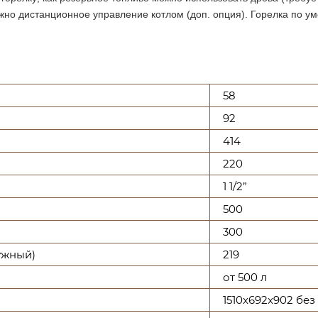
жно дистанционное управление котлом (доп. опция). Горелка по 
58
92
414
220
1 1/2”
500
300
ужный)
219
от 500 л
1510x692x902 без