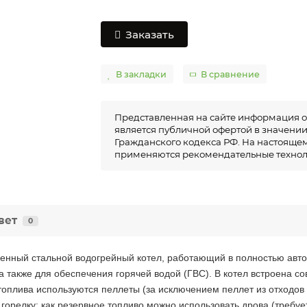
Заказать
В закладки
В сравнение
Представленная на сайте информация о
является публичной офертой в значении п
Гражданского кодекса РФ. На настоящем
применяются рекомендательные технол
вет
0
менный стальной водогрейный котел, работающий в полностью ав
 также для обеспечения горячей водой (ГВС). В котел встроена с
топлива используются пеллеты (за исключением пеллет из отходов
 горелку; как резервное топливо можно использовать дрова (требу