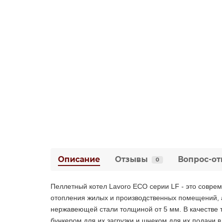
Описание
Отзывы
Вопрос-от
0
Пеллетный котел Lavoro ECO серии LF - это совре
отопления жилых и производственных помещений, а
нержавеющей стали толщиной от 5 мм. В качестве 
бункером для их загрузки и шнеком для их подачи в