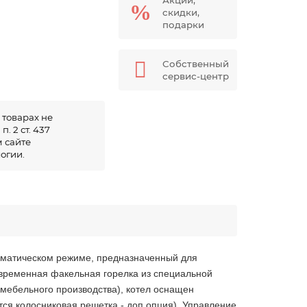
Акции,
скидки,
подарки
Собственный
сервис-центр
 товарах не
. 2 ст. 437
 сайте
огии.
томатическом режиме, предназначенный для
овременная факельная горелка из специальной
 мебельного производства), котел оснащен
ется колосниковая решетка - доп.опция). Управление