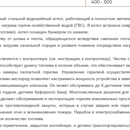
400 - 500
енный стальной водогрейный котел, работающий в полностью авто
нагрева горяче-хозяйственной водой (ГВС). В котел встроена сов
топливо), котел оснащен бункером со шнеком.
 от шлака и пепла, образующегося вследствие сжигания топлив
 в загрузке начальной порции и розжиге пламени посредством на
вляется с контроллера (см. инструкцию к контроллеру). Чистка со
пособствует дожигу топлива в полном объеме, что обеспечивает эк
й камеры пеллетной горелки. Управление горелкой осуществл
ливо-кислород позволяет настраивать мощность устройства в зави
 смешивающих клапанов. Он может обслуживать до 6 датчиков тем
й подачи, датчики буферного бака). Многочисленные решения для 
 сделают обслуживание и эксплуатацию горелки максимально прост
и противопожарной защиты, которые в случае аварии или перег
ения огня и возникновения пожара. Перебои в электроснабжении 
ое количество топлива.
в герметичном, закрытом контейнере, и должно транспортироват