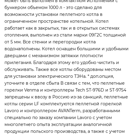
может быть выполнен в компактном исполнении с
бункером объемом 1000 л - это сделано для
возможности установки пеллетного котла в
ограниченном пространстве котельной. Котел
работает как в закрытых, так и в открытых системах
отопления, выполнен из стали марки 09Г2С толщиной
от 5 мм. Все стенки и перегородки котла
водонаполнены. Котел оснащен большими и удобными
дверцами с механизмом затяжки плотности
прилегания. Благодаря этому его удобно чистить и
обслуживать. Также все котлы оборудованы местом
для установки электрического ТЭНа. * доп.опция,
уточните в отделе сбыта В связи с тем, что пеллетные
горелки Venma и контроллеры Tech ST-976D и ST-9754
запрещены к ввозу в Россию из-за санкций, пеллетные
котлы серии LF комплектуются пеллетной горелкой
Lavoro и контроллером AVANTerm, разработанными
специально по заказу компании Lavoro с учетом
многолетнего опыта эксплуатации аналогичной
продукции польского производства, а также с учетом