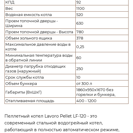
КПД
92
Вес
1100
Водяная емкость котла
520
Проем топочной дверцы -
630
Ширина
Проем топочной дверцы - Высота
780
Объем зольного ящика
378
Максимальное давление воды в
0,25
котле
Минимальная температура воды
60
в обратной линии
Диаметр патрубка отходящих
250
газов (наружный)
Срок службы котла
10
Объем бункера
от 300 л
1860x950x1670 без
Габариты (ВхШхГ)
горелки и бункера,
Отапливаемая площадь
400 - 1200
Пеллетный котел Lavoro Pellet LF-120 - это
современный стальной водогрейный котел,
работающий в полностью автоматическом режиме,