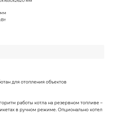
0х1650х2620 мм
 мм
кВт
отан для отопления объектов
оритм работы котла на резервном топливе –
брикетах в ручном режиме. Опционально котел