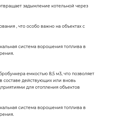
дотвращает задымление котельной через
ания , что особо важно на объектах с
икальная система ворошения топлива в
рения.
обункера емкостью 8,5 м3, что позволяет
 в составе действующих или вновь
приятиями для отопления объектов
икальная система ворошения топлива в
рения.