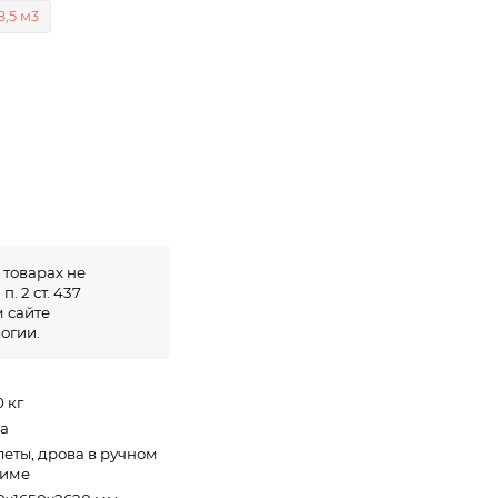
8,5 м3
 товарах не
. 2 ст. 437
 сайте
огии.
 кг
а
леты, дрова в ручном
име