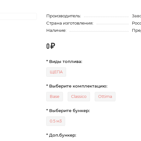
Производитель:
Зав
Страна изготовления:
Рос
Наличие:
Пре
0 ₽
* Виды топлива:
ЩЕПА
* Выберите комплектацию:
Base
Classico
Ottima
* Выберите бункер:
0.5 м3
* Доп.бункер: