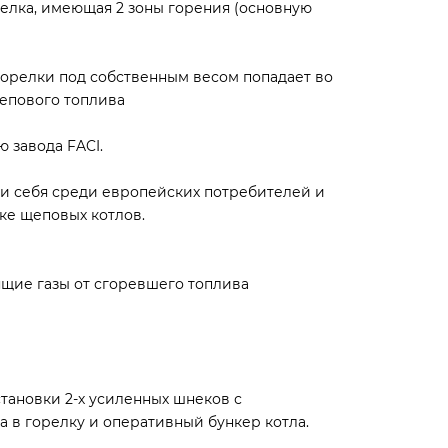
елка, имеющая 2 зоны горения (основную
горелки под собственным весом попадает во
щепового топлива
ю завода FACI.
ли себя среди европейских потребителей и
е щеповых котлов.
дящие газы от сгоревшего топлива
становки 2-х усиленных шнеков с
 в горелку и оперативный бункер котла.