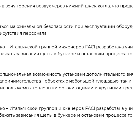
в зону горения воздух через нижний шнек котла, что пре
ся максимальной безопасности при эксплуатации оборудов
исутствия персонала.
ко – Итальянской группой инженеров FACI разработана ун
збежать зависания щепы в бункере и остановки процесса го
опциональная возможность установки дополнительного вибр
едпринимательства - объектах с небольшой площадью, так и
 используемых тепловыми организациями и крупными пред
ко – Итальянской группой инженеров FACI разработана ун
збежать зависания щепы в бункере и остановки процесса го