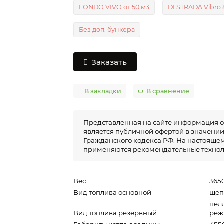
FONDO VIVO от 50 м3
DI STRADA Vibro 
Без доп. бункера
Заказать
В закладки
В сравнение
Представленная на сайте информация о
является публичной офертой в значении п
Гражданского кодекса РФ. На настоящем
применяются рекомендательные технол
Вес
3650
Вид топлива основной
щеп
пел
Вид топлива резервный
реж