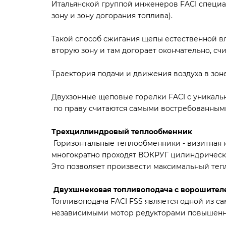
Итальянской группой инженеров FACI специа
зону и зону догорания топлива).
Такой способ сжигания щепы естественной в
вторую зону и там догорает окончательно, 
Траектория подачи и движения воздуха в зоне
Двухзонные щеповые горелки FACI c уникаль
по праву считаются самыми востребованным
Трехциллиндровый теплообменник
Горизонтальные теплообменники - визитная ка
многократно проходят ВОКРУГ цилиндрическ
Это позволяет произвести максимальный тепл
Двухшнековая топливоподача с ворошител
Топливоподача FACI FSS является одной из са
независимыми мотор редукторами повышенной