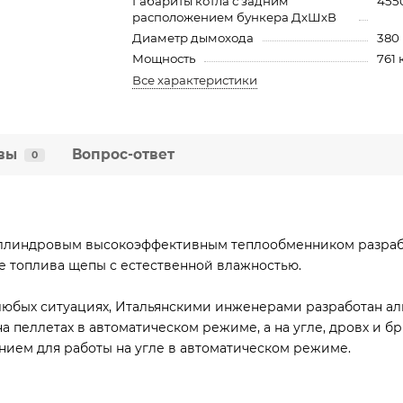
Габариты котла с задним
455
расположением бункера ДхШхВ
Диаметр дымохода
380
Мощность
761 
Все характеристики
вы
Вопрос-ответ
0
циллиндровым высокоэффективным теплообменником разраб
е топлива щепы с естественной влажностью.
юбых ситуациях, Итальянскими инженерами разработан алг
а пеллетах в автоматическом режиме, а на угле, дровх и 
ием для работы на угле в автоматическом режиме.