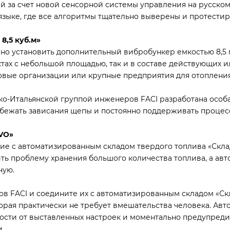
 за счет новой сенсорной системы управления на русском
языке, где все алгоритмы тщательно выверены и протестир
8,5 куб.м»
о установить дополнительный вибробункер емкостью 8,5 м3
тах с небольшой площадью, так и в составе действующих 
ловые организации или крупные предприятия для отоплени
ко-Итальянской группой инженеров FACI разработана особ
збежать зависания щепы и постоянно поддерживать процесс
IVO»
ие с автоматизированным складом твердого топлива «Скла
ить проблему хранения большого количества топлива, а ав
ную.
ов FACI и соедините их с автоматизированным складом «Ск
орая практически не требует вмешательства человека. Авт
мости от выставленных настроек и моментально предупред
.