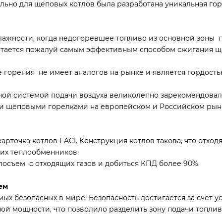
льно для щеповых котлов была разработана уникальная гор
лажности, когда недогоревшее топливо из основной зоны 
считается пожалуй самым эффективным способом сжигания 
 горения не имеет аналогов на рынке и является гордость
ной системой подачи воздуха великолепно зарекомендова
и щеповыми горелками на европейском и Российском рынк
рточка котлов FACI. Конструкция котлов такова, что отхо
их теплообменников.
осъем с отходящих газов и добиться КПД более 90%.
ем
мых безопасных в мире. Безопасность достигается за счет у
 мощности, что позволило разделить зону подачи топлива