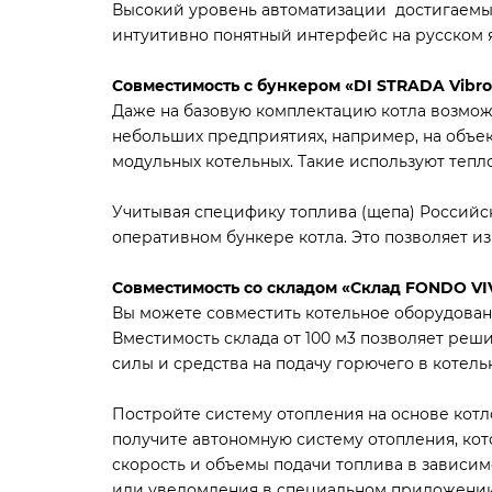
Высокий уровень автоматизации достигаемый
интуитивно понятный интерфейс на русском 
Совместимость с бункером «DI STRADA Vibro 
Даже на базовую комплектацию котла возможн
небольших предприятиях, например, на объек
модульных котельных. Такие используют теп
Учитывая специфику топлива (щепа) Российс
оперативном бункере котла. Это позволяет и
Совместимость со складом «Склад FONDO V
Вы можете совместить котельное оборудован
Вместимость склада от 100 м3 позволяет реш
силы и средства на подачу горючего в котель
Постройте систему отопления на основе котл
получите автономную систему отопления, кот
скорость и объемы подачи топлива в зависи
или уведомления в специальном приложении