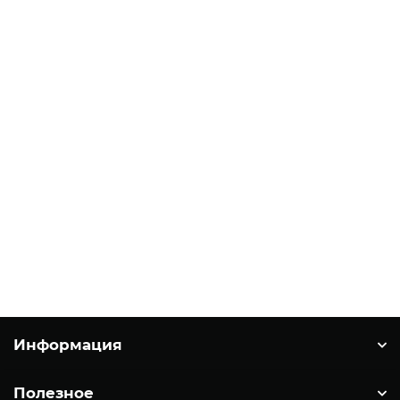
Заказать
Комплект полуавтоматического котла Metal-Fach
SMART OPTIMA 50 кВт
OPTIMA 50
171900 ₽
Заказать
Информация
Полезное