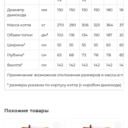
Диаметр
мм
150
150
150
150
180
180
дымохода
Масса котла
кг
270
290
306
323
364
378
Объем топки
дм³
102
118
134
150
187
207
Ширина*
см
55
55
55
55
65
65
Глубина*
см
63
68
73
78
78
83
Высота*
см
142
142
142
142
142
142
Примечание: возможное отклонение размеров и массы в пре
* размеры указаны по корпусу котла (с коробом дымохода)
Похожие товары