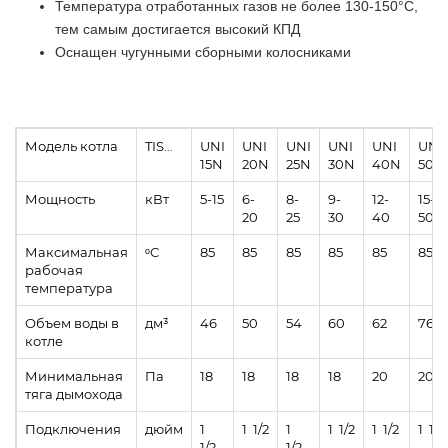
Температура отработанных газов не более 130-150°С,
тем самым достигается высокий КПД
Оснащен чугунными сборными колосниками
Модель котла
TIS…
UNI
UNI
UNI
UNI
UNI
UNI
15N
20N
25N
30N
40N
50N
Мощность
кВт
5-15
6-
8-
9-
12-
15-
20
25
30
40
50
Максимальная
ᵒС
85
85
85
85
85
85
рабочая
температура
Объем воды в
дм³
46
50
54
60
62
76
котле
Минимальная
Па
18
18
18
18
20
20
тяга дымохода
Подключения
дюйм
1
1 1/2
1
1 1/2
1 1/2
1 1/2
1/2
1/2