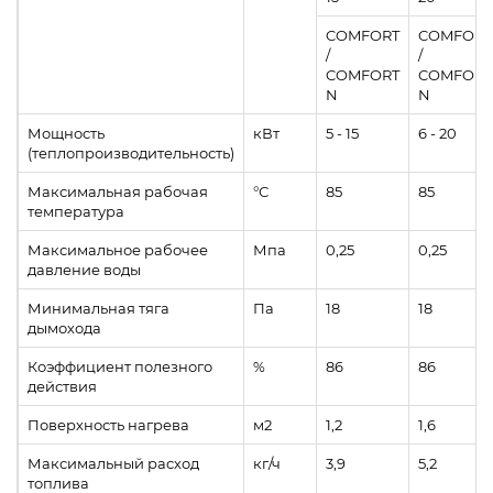
COMFORT
COMFORT
/
/
COMFORT
COMFORT
N
N
Мощность
кВт
5 - 15
6 - 20
(теплопроизводительность)
Максимальная рабочая
°С
85
85
температура
Максимальное рабочее
Мпа
0,25
0,25
давление воды
Минимальная тяга
Па
18
18
дымохода
Коэффициент полезного
%
86
86
действия
Поверхность нагрева
м2
1,2
1,6
Максимальный расход
кг/ч
3,9
5,2
топлива