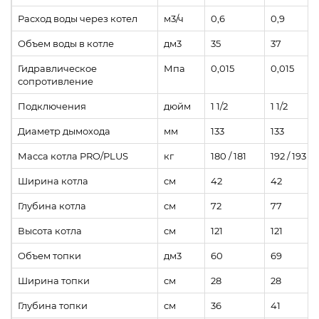
Расход воды через котел
м3/ч
0,6
0,9
Объем воды в котле
дм3
35
37
Гидравлическое
Мпа
0,015
0,015
сопротивление
Подключения
дюйм
1 1/2
1 1/2
Диаметр дымохода
мм
133
133
Масса котла PRO/PLUS
кг
180 / 181
192 / 193
Ширина котла
см
42
42
Глубина котла
см
72
77
Высота котла
см
121
121
Объем топки
дм3
60
69
Ширина топки
см
28
28
Глубина топки
см
36
41