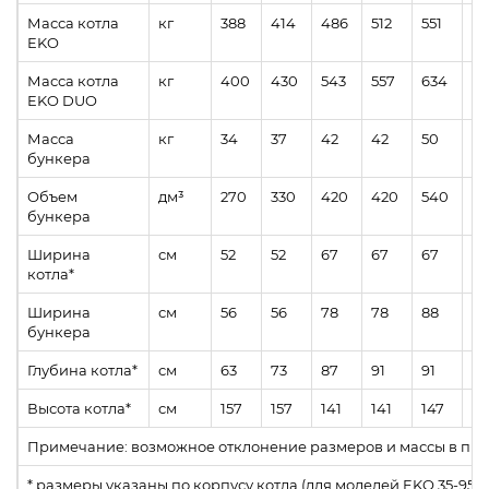
Масса котла
кг
388
414
486
512
551
58
EKO
Масса котла
кг
400
430
543
557
634
67
EKO DUO
Масса
кг
34
37
42
42
50
57
бункера
Объем
дм³
270
330
420
420
540
7
бункера
Ширина
см
52
52
67
67
67
67
котла*
Ширина
см
56
56
78
78
88
85
бункера
Глубина котла*
см
63
73
87
91
91
96
Высота котла*
см
157
157
141
141
147
14
Примечание: возможное отклонение размеров и массы в пре
* размеры указаны по корпусу котла (для моделей EKO 35-95 