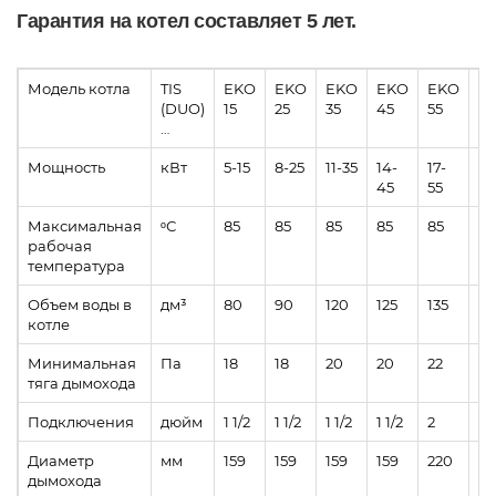
Гарантия на котел составляет 5 лет.
Модель котла
TIS
EKO
EKO
EKO
EKO
EKO
E
(DUO)
15
25
35
45
55
65
…
Мощность
кВт
5-15
8-25
11-35
14-
17-
20
45
55
7
Максимальная
ᵒС
85
85
85
85
85
85
рабочая
температура
Объем воды в
дм³
80
90
120
125
135
14
котле
Минимальная
Па
18
18
20
20
22
22
тяга дымохода
Подключения
дюйм
1 1/2
1 1/2
1 1/2
1 1/2
2
2
Диаметр
мм
159
159
159
159
220
22
дымохода