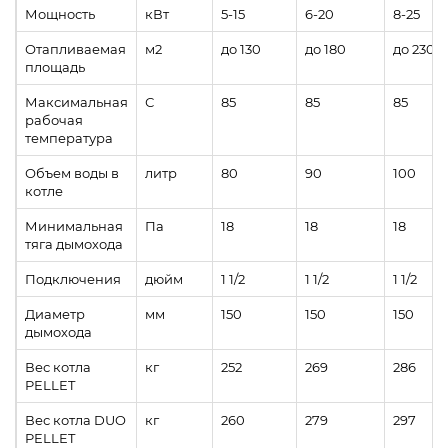
Мощность
кВт
5-15
6-20
8-25
Отапливаемая
м2
до 130
до 180
до 230
площадь
Максимальная
С
85
85
85
рабочая
температура
Объем воды в
литр
80
90
100
котле
Минимальная
Па
18
18
18
тяга дымохода
Подключения
дюйм
1 1/2
1 1/2
1 1/2
Диаметр
мм
150
150
150
дымохода
Вес котла
кг
252
269
286
PELLET
Вес котла DUO
кг
260
279
297
PELLET