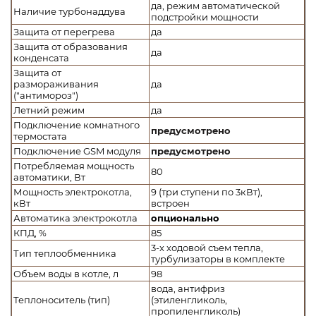
да, режим автоматической
Наличие турбонаддува
подстройки мощности
Защита от перегрева
да
Защита от образования
да
конденсата
Защита от
размораживания
да
("антимороз")
Летний режим
да
Подключение комнатного
предусмотрено
термостата
Подключение GSM модуля
предусмотрено
Потребляемая мощность
80
автоматики, Вт
Мощность электрокотла,
9 (три ступени по 3кВт),
кВт
встроен
Автоматика электрокотла
опционально
КПД, %
85
3-х ходовой съем тепла,
Тип теплообменника
турбулизаторы в комплекте
Объем воды в котле, л
98
вода, антифриз
Теплоноситель (тип)
(этиленгликоль,
пропиленгликоль)