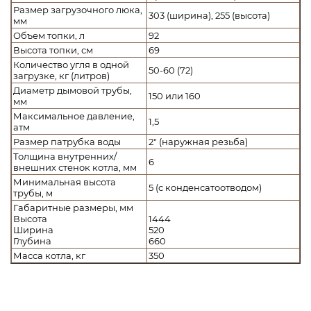
Размер загрузочного люка,
303 (ширина), 255 (высота)
мм
Объем топки, л
92
Высота топки, см
69
Количество угля в одной
50-60 (72)
загрузке, кг (литров)
Диаметр дымовой трубы,
150 или 160
мм
Максимальное давление,
1,5
атм
Размер патрубка воды
2" (наружная резьба)
Толщина внутренних/
6
внешних стенок котла, мм
Минимальная высота
5 (с конденсатоотводом)
трубы, м
Габаритные размеры, мм
Высота
1444
Ширина
520
Глубина
660
Масса котла, кг
350