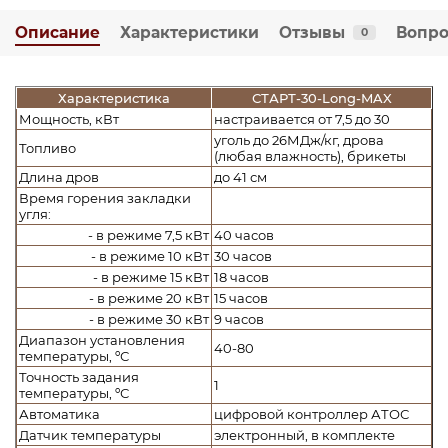
Описание
Характеристики
Отзывы
Вопро
0
Характеристика
СТАРТ-30-Long-MAX
Мощность, кВт
настраивается от 7,5 до 30
уголь до 26МДж/кг, дрова
Топливо
(любая влажность), брикеты
Длина дров
до 41 см
Время горения закладки
угля:
- в режиме 7,5 кВт
40 часов
- в режиме 10 кВт
30 часов
- в режиме 15 кВт
18 часов
- в режиме 20 кВт
15 часов
- в режиме 30 кВт
9 часов
Диапазон установления
40-80
температуры, ºС
Точность задания
1
температуры, ºС
Автоматика
цифровой контроллер АТОС
Датчик температуры
электронный, в комплекте