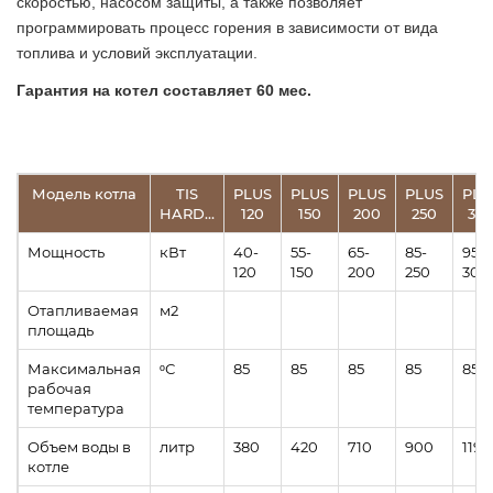
скоростью, насосом защиты, а также позволяет
программировать процесс горения в зависимости от вида
топлива и условий эксплуатации.
Гарантия на котел составляет 60 мес.
Модель котла
TIS
PLUS
PLUS
PLUS
PLUS
PLU
HARD…
120
150
200
250
30
Мощность
кВт
40-
55-
65-
85-
95-
120
150
200
250
300
Отапливаемая
м2
площадь
Максимальная
ᵒС
85
85
85
85
85
рабочая
температура
Объем воды в
литр
380
420
710
900
1190
котле