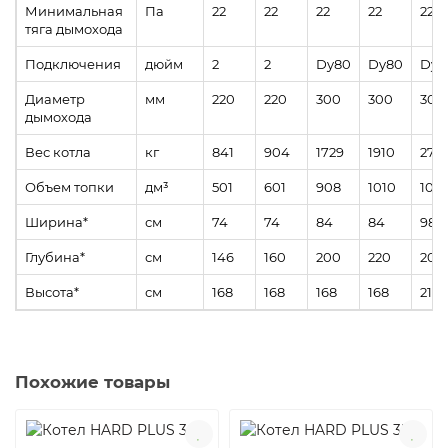
Минимальная
Па
22
22
22
22
22
тяга дымохода
Подключения
дюйм
2
2
Dy80
Dy80
Dy8
Диаметр
мм
220
220
300
300
300
дымохода
Вес котла
кг
841
904
1729
1910
273
Объем топки
дм³
501
601
908
1010
105
Ширина*
см
74
74
84
84
98
Глубина*
см
146
160
200
220
205
Высота*
см
168
168
168
168
212
Похожие товары