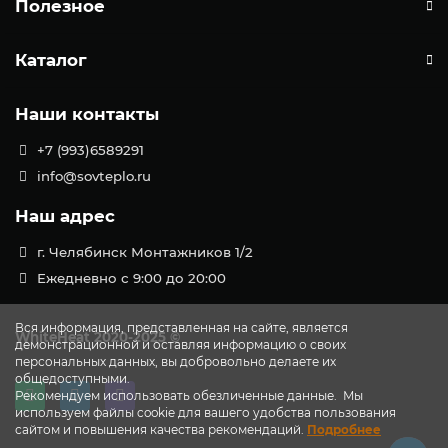
Полезное
Каталог
Наши контакты
+7 (993)6589291
info@sovteplo.ru
Наш адрес
г. Челябинск Монтажников 1/2
Ежедневно с 9:00 до 20:00
Вся информация, представленная на сайте, является
WhiteHeat
2020-2025 ©
демонстрационной и оставляя информацию о своих
персональных данных, вы добровольно делаете их
общедоступными.
Рекомендуем использовать обезличенные данные. Мы
используем файлы cookie для вашего удобства пользования
сайтом и повышения качества рекомендаций.
Подробнее