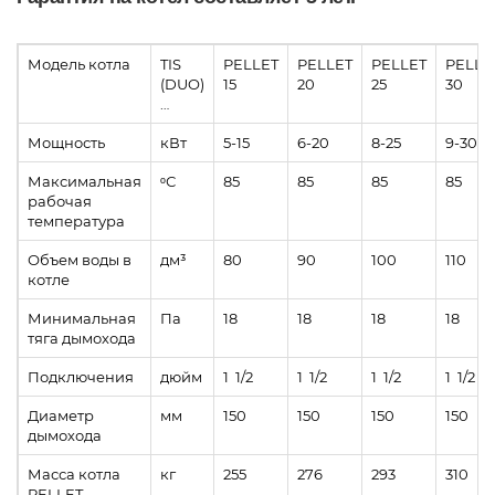
Модель котла
TIS
PELLET
PELLET
PELLET
PELLE
(DUO)
15
20
25
30
…
Мощность
кВт
5-15
6-20
8-25
9-30
Максимальная
ᵒС
85
85
85
85
рабочая
температура
Объем воды в
дм³
80
90
100
110
котле
Минимальная
Па
18
18
18
18
тяга дымохода
Подключения
дюйм
1 1/2
1 1/2
1 1/2
1 1/2
Диаметр
мм
150
150
150
150
дымохода
Масса котла
кг
255
276
293
310
PELLET