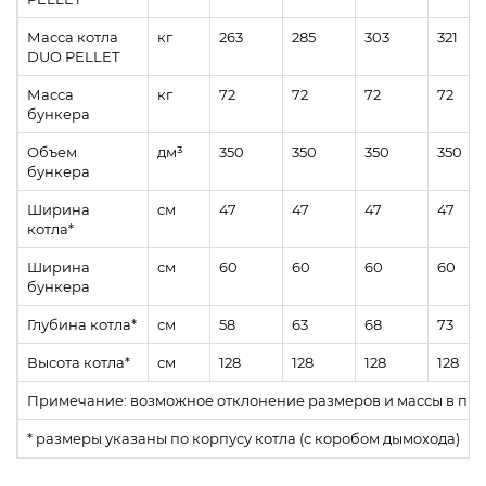
Масса котла
кг
263
285
303
321
DUO PELLET
Масса
кг
72
72
72
72
бункера
Объем
дм³
350
350
350
350
бункера
Ширина
см
47
47
47
47
котла*
Ширина
см
60
60
60
60
бункера
Глубина котла*
см
58
63
68
73
Высота котла*
см
128
128
128
128
Примечание: возможное отклонение размеров и массы в пре
* размеры указаны по корпусу котла (с коробом дымохода)