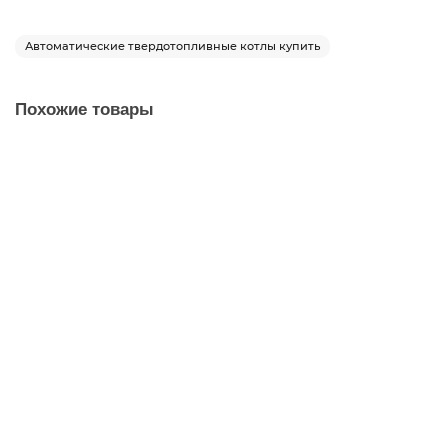
Автоматические твердотопливные котлы купить
Похожие товары
Котел ТIS PELLET 70
ТIS PELLET
528000 ₽
Заказать
Котел ТIS PELLET 80
ТIS PELLET