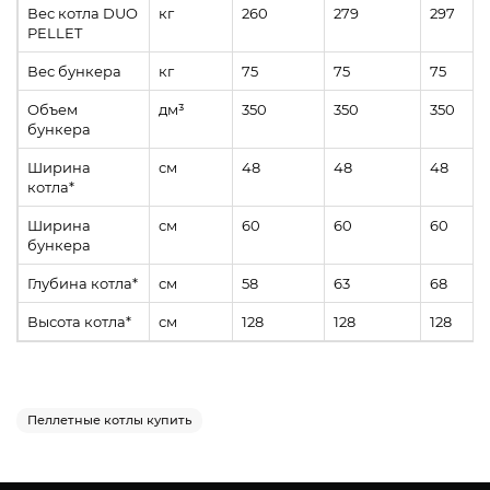
Вес котла DUO
кг
260
279
297
PELLET
Вес бункера
кг
75
75
75
Объем
дм³
350
350
350
бункера
Ширина
см
48
48
48
котла*
Ширина
см
60
60
60
бункера
Глубина котла*
см
58
63
68
Высота котла*
см
128
128
128
Пеллетные котлы купить