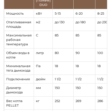
(TISNew)
DUO
Мощность
кВт
5-15
6-20
8-25
Отапливаемая
м2
до 130
до 180
до 230
площадь
Максимальная
С
85
85
85
рабочая
температура
Объем воды в
литр
80
90
100
котле
Минимальная
Па
18
18
18
тяга дымохода
Подключения
дюйм
1 1/2
1 1/2
1 1/2
Диаметр
мм
150
150
150
дымохода
Вес котла
кг
252
269
286
PELLET