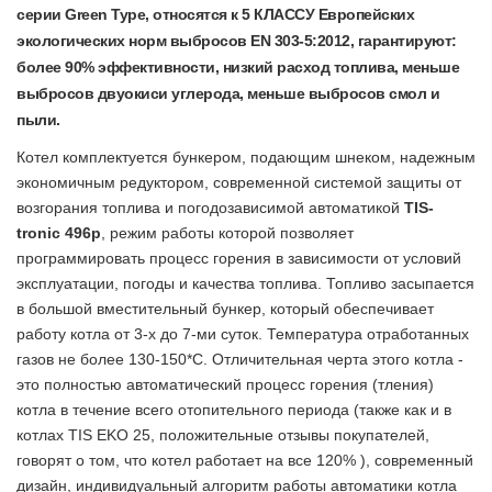
серии Green Type,
относятся к 5 КЛАССУ Европейских
экологических норм выбросов EN 303-5:2012, гарантируют:
более 90% эффективности, низкий расход топлива, меньше
выбросов двуокиси углерода, меньше выбросов смол и
пыли.
Котел комплектуется бункером, подающим шнеком, надежным
экономичным редуктором, современной системой защиты от
возгорания топлива и погодозависимой автоматикой
TIS-
tronic 496p
, режим работы которой позволяет
программировать процесс горения в зависимости от условий
эксплуатации, погоды и качества топлива. Топливо засыпается
в большой вместительный бункер, который обеспечивает
работу котла от 3-х до 7-ми суток. Температура отработанных
газов не более 130-150*С. Отличительная черта этого котла -
это полностью автоматический процесс горения (тления)
котла в течение всего отопительного периода (также как и в
котлах TIS EKO 25, положительные отзывы покупателей,
говорят о том, что котел работает на все 120% ), современный
дизайн, индивидуальный алгоритм работы автоматики котла