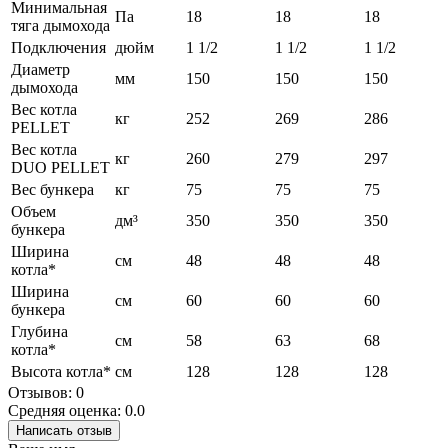
Минимальная
Па
18
18
18
тяга дымохода
Подключения
дюйм
1 1/2
1 1/2
1 1/2
Диаметр
мм
150
150
150
дымохода
Вес котла
кг
252
269
286
PELLET
Вес котла
кг
260
279
297
DUO PELLET
Вес бункера
кг
75
75
75
Объем
дм³
350
350
350
бункера
Ширина
см
48
48
48
котла*
Ширина
см
60
60
60
бункера
Глубина
см
58
63
68
котла*
Высота котла*
см
128
128
128
Отзывов: 0
Средняя оценка: 0.0
Написать отзыв