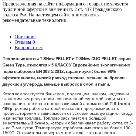
Представленная на сайте информация о товарах не является
публичной офертой в значении п. 2 ст. 437 Гражданского
кодекса РФ. На настоящем сайте применяются
рекомендательные технологии.
Описание
Отзывы
0
Вопрос-ответ
Пеллетные котлы
TISNew PELLET и TISNew DUO PELLET, серии
Green Type,
относятся к 5 КЛАССУ Европейских экологических
норм выбросов EN 303-5:2012, гарантируют: более 90%
эффективности, низкий расход топлива, меньше выбросов
двуокиси углерода, меньше выбросов смол и пыли.
Котел комплектуется бункером, подающим шнеком, надежным
экономичным редуктором, современной системой защиты от
возгорания топлива и погодозависимой автоматикой
TIS-tronic
496p
, режим работы которой позволяет программировать
процесс горения в зависимости от условий эксплуатации, погоды
и качества топлива. Топливо засыпается в большой
вместительный бункер, который обеспечивает работу котла от 3-
х до 7-ми суток. Температура отработанных газов не более 130-
150*С. Отличительная черта этого котла - это полностью