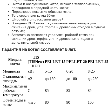
EN, толщиной 5 мм;
Чистка и обслуживание котла, включая теплообменник,
проводятся с передней части котла;
Порошковое покрытие обшивки котла;
Теплоизоляция котла 50мм;
Широкий угол раскрытия дверей;
В модели DUO имеется дополнительная камера для
сжигания дров, угля, торфа и древесных отходов в ручном
режиме;
Автоматика позволяет управлять работой котла при
сжигании дров, торфа, угля и древесных отходов в
дополнительной камере.
Гарантия на котел составляет 5 лет.
TIS
Модель
(TISNew)
PELLET 15
PELLET 20
PELLET 2
котла
DUO
Мощность
кВт
5-15
6-20
8-25
Отапливаемая
м2
до 130
до 180
до 230
площадь
Максимальная
рабочая
С
85
85
85
температура
Объем воды в
литр
80
90
100
котле