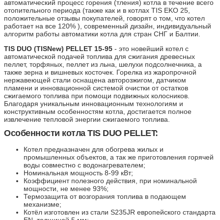
автоматический процесс горения (тления) котла в течение всего
отопительного периода (также как и в котлах TIS EKO 25,
положительные отзывы покупателей, говорят о том, что котел
работает на все 120% ), современный дизайн, индивидуальный
алгоритм работы автоматики котла для стран СНГ и Балтии.
TIS DUO (TISNew) PELLET 15-95
- это новейший котел с
автоматической подачей топлива для сжигания древесных
пеллет, торфяных, пеллет из льна, шелухи подсолнечника, а
также зерна и вишневых косточек. Горелка из жаропрочной
нержавеющей стали оснащена авторозжигом, датчиком
пламени и инновационной системой очистки от остатков
сжигаемого топлива при помощи подвижных колосников.
Благодаря уникальным инновационным технологиям и
конструктивным особенностям котла, достигается полное
извлечение тепловой энергии сжигаемого топлива.
Особенности котла TIS DUO PELLET:
Котел предназначен для обогрева жилых и
промышленных объектов, а так же приготовления горячей
воды совместно с водонагревателем;
Номинальная мощность 8-99 кВт;
Коэффициент полезного действия, при номинальной
мощности, не менее 93%;
Термозащита от возгорания топлива в подающем
механизме;
Котёл изготовлен из стали S235JR европейского стандарта