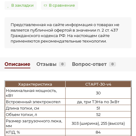
В закладки
В сравнение
Представленная на сайте информация о товарах не
является публичной офертой в значении п. 2 ст. 437
Гражданского кодекса РФ. На настоящем сайте
применяются рекомендательные технологии.
Описание
Отзывы
Вопрос-ответ
0
0
Характеристика
СТАРТ-30-v4
Номинальная мощность,
30
кВт
Встроенный электрокотел
да, три ТЭНа по 3кВт
Длина топки, см
51
Объем топки, л
52
Размер загрузочного люка,
303 (ширина), 255 (высота)
мм
КПД, %
84