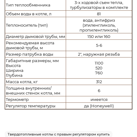
3-х ходовой съем тепла,
Тип теплообменника
турбулизаторы в комплекте
Объем воды в котле, л
81
вода, антифриз
Теплоноситель (тип)
(этиленгликоль,
пропиленгликоль)
Диаметр дымовой трубы, мм
150 или 160
Рекомендуемая высота
5-6
дымовой трубы, м
Размер патрубка воды
2", наружная резьба
Габаритные размеры, мм
1100
Высота
520
Ширина
760
Глубина
Масса котла, кг
312
Толщина внутренних/
6
внешних стенок котла, мм
Термометр
имеется
Регулятор температуры
да (Honeywell)
Твердотопливные котлы с правым регулятором купить