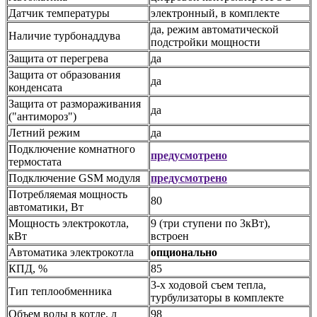
Датчик температуры
электронный, в комплекте
да, режим автоматической
Наличие турбонаддува
подстройки мощности
Защита от перегрева
да
Защита от образования
да
конденсата
Защита от размораживания
да
("антимороз")
Летний режим
да
Подключение комнатного
предусмотрено
термостата
Подключение GSM модуля
предусмотрено
Потребляемая мощность
80
автоматики, Вт
Мощность электрокотла,
9 (три ступени по 3кВт),
кВт
встроен
Автоматика электрокотла
опционально
КПД, %
85
3-х ходовой съем тепла,
Тип теплообменника
турбулизаторы в комплекте
Объем воды в котле, л
98