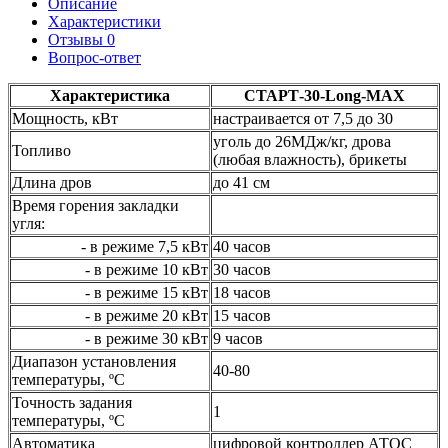
Описание
Характеристики
Отзывы
0
Вопрос-ответ
Характеристика
СТАРТ-30-Long-MAX
Мощность, кВт
настраивается от 7,5 до 30
уголь до 26МДж/кг, дрова
Топливо
(любая влажность), брикеты
Длина дров
до 41 см
Время горения закладки
угля:
- в режиме 7,5 кВт
40 часов
- в режиме 10 кВт
30 часов
- в режиме 15 кВт
18 часов
- в режиме 20 кВт
15 часов
- в режиме 30 кВт
9 часов
Диапазон установления
40-80
температуры, ºС
Точность задания
1
температуры, ºС
Автоматика
цифровой контроллер АТОС