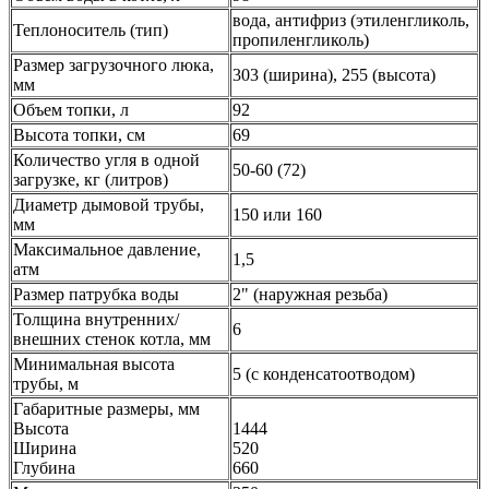
вода, антифриз (этиленгликоль,
Теплоноситель (тип)
пропиленгликоль)
Размер загрузочного люка,
303 (ширина), 255 (высота)
мм
Объем топки, л
92
Высота топки, см
69
Количество угля в одной
50-60 (72)
загрузке, кг (литров)
Диаметр дымовой трубы,
150 или 160
мм
Максимальное давление,
1,5
атм
Размер патрубка воды
2" (наружная резьба)
Толщина внутренних/
6
внешних стенок котла, мм
Минимальная высота
5 (с конденсатоотводом)
трубы, м
Габаритные размеры, мм
Высота
1444
Ширина
520
Глубина
660