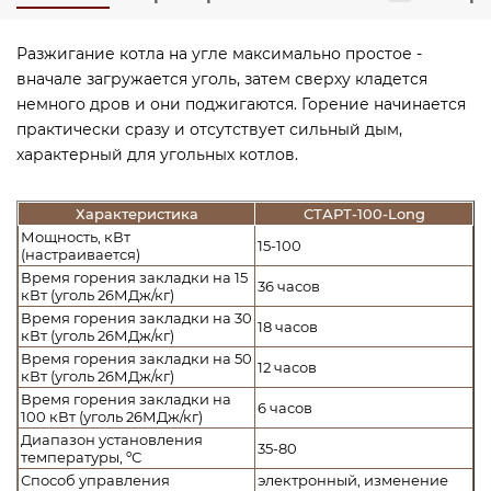
Разжигание котла на угле максимально простое -
вначале загружается уголь, затем сверху кладется
немного дров и они поджигаются. Горение начинается
практически сразу и отсутствует сильный дым,
характерный для угольных котлов.
Характеристика
СТАРТ-100-Long
Мощность, кВт
15-100
(настраивается)
Время горения закладки на 15
36 часов
кВт (уголь 26МДж/кг)
Время горения закладки на 30
18 часов
кВт (уголь 26МДж/кг)
Время горения закладки на 50
12 часов
кВт (уголь 26МДж/кг)
Время горения закладки на
6 часов
100 кВт (уголь 26МДж/кг)
Диапазон установления
35-80
температуры, ºС
Способ управления
электронный, изменение