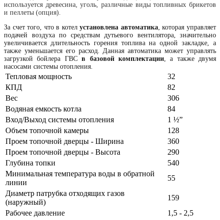
используется древесина, уголь, различные виды топливных брикетов
и пеллеты (опция).
За счет того, что в котел
установлена автоматика
, которая управляет
подачей воздуха по средствам дутьевого вентилятора, значительно
увеличивается длительность горения топлива на одной закладке, а
также уменьшается его расход. Данная автоматика может управлять
загрузкой бойлера ГВС
в базовой комплектации
, а также двумя
насосами системы отопления.
Тепловая мощность
32
КПД
82
Вес
306
Водяная емкость котла
84
Вход/Выход системы отопления
1 ½”
Объем топочной камеры
128
Проем топочной дверцы - Ширина
360
Проем топочной дверцы - Высота
290
Глубина топки
540
Минимальная температура воды в обратной
55
линии
Диаметр патрубка отходящих газов
159
(наружный)
Рабочее давление
1,5 - 2,5